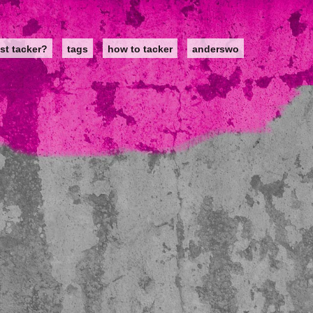
st tacker?
tags
how to tacker
anderswo