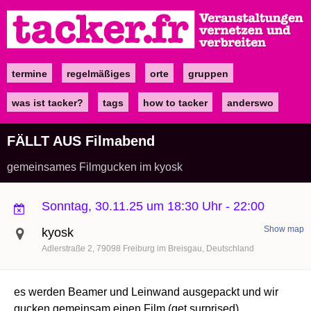
Direkt
zum
Inhalt
termine
regelmäßiges
orte
gruppen
Main
navigation
was ist tacker?
tags
how to tacker
anderswo
FÄLLT AUS Filmabend
gemeinsames Filmgucken im kyosk
Sonntag, 30.11.25 um 18:30 Uhr
-
22:00
Show map
kyosk
Adlerstraße 2
79098
Freiburg im Breisgau
Deutschland
es werden Beamer und Leinwand ausgepackt und wir
gucken gemeinsam einen Film (get surprised),