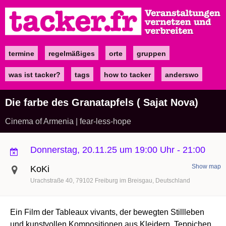
Direkt
zum
Inhalt
termine
regelmäßiges
orte
gruppen
Main
navigation
was ist tacker?
tags
how to tacker
anderswo
Die farbe des Granatapfels ( Sajat Nova)
Cinema of Armenia | fear-less-hope
Donnerstag, 20.11.25 um 19:00 Uhr
-
21:00
Show map
KoKi
Urachstraße 40
79102
Freiburg im Breisgau
Deutschland
Ein Film der Tableaux vivants, der bewegten Stillleben
und kunstvollen Kompositionen aus Kleidern, Teppichen,