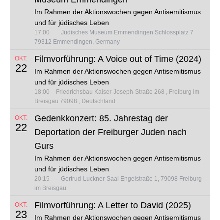
Im Rahmen der Aktionswochen gegen Antisemitismus
und für jüdisches Leben
17:00
Jüdisches Museum Emmendingen Schlossplatz 7
79312 Emmendingen, Germany
Filmvorführung: A Voice out of Time (2024)
OKT.
22
Im Rahmen der Aktionswochen gegen Antisemitismus
und für jüdisches Leben
18:00
Friedrichsbau
Kaiser-Joseph-Straße 268
Freiburg im
Breisgau 79098
Deutschland
Gedenkkonzert: 85. Jahrestag der
OKT.
22
Deportation der Freiburger Juden nach
Gurs
Im Rahmen der Aktionswochen gegen Antisemitismus
und für jüdisches Leben
20:15
Gertrud-Luckner-Saal Engelstraße 1, 79098 Freiburg
im Breisgau
Filmvorführung: A Letter to David (2025)
OKT.
23
Im Rahmen der Aktionswochen gegen Antisemitismus