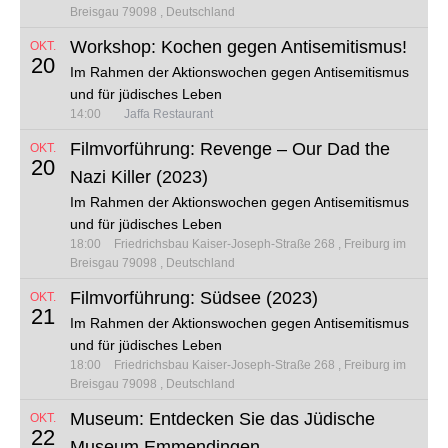
Breisgau 79098
Deutschland
Workshop: Kochen gegen Antisemitismus!
OKT.
20
Im Rahmen der Aktionswochen gegen Antisemitismus
und für jüdisches Leben
14:00
Jaffa Restaurant
Filmvorführung: Revenge – Our Dad the
OKT.
20
Nazi Killer (2023)
Im Rahmen der Aktionswochen gegen Antisemitismus
und für jüdisches Leben
18:00
Friedrichsbau
Kaiser-Joseph-Straße 268
Freiburg im
Breisgau 79098
Deutschland
Filmvorführung: Südsee (2023)
OKT.
21
Im Rahmen der Aktionswochen gegen Antisemitismus
und für jüdisches Leben
18:00
Friedrichsbau
Kaiser-Joseph-Straße 268
Freiburg im
Breisgau 79098
Deutschland
Museum: Entdecken Sie das Jüdische
OKT.
22
Museum Emmendingen