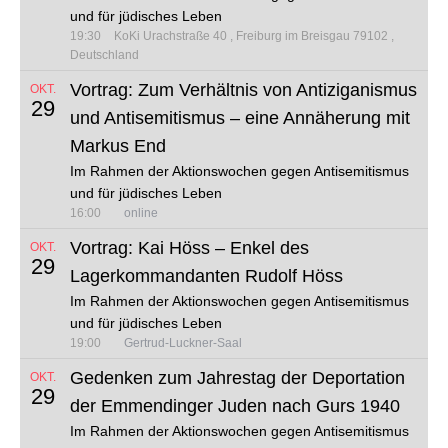
und für jüdisches Leben
19:30
KoKi
Urachstraße 40
Freiburg im Breisgau 79102
Deutschland
Vortrag: Zum Verhältnis von Antiziganismus
OKT.
29
und Antisemitismus – eine Annäherung mit
Markus End
Im Rahmen der Aktionswochen gegen Antisemitismus
und für jüdisches Leben
16:00
online
Vortrag: Kai Höss – Enkel des
OKT.
29
Lagerkommandanten Rudolf Höss
Im Rahmen der Aktionswochen gegen Antisemitismus
und für jüdisches Leben
19:00
Gertrud-Luckner-Saal
Gedenken zum Jahrestag der Deportation
OKT.
29
der Emmendinger Juden nach Gurs 1940
Im Rahmen der Aktionswochen gegen Antisemitismus