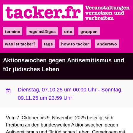
Direkt
zum
Inhalt
termine
regelmäßiges
orte
gruppen
Main
navigation
was ist tacker?
tags
how to tacker
anderswo
Aktionswochen gegen Antisemitismus und
für jüdisches Leben
Dienstag, 07.10.25 um 00:00 Uhr
-
Sonntag,
09.11.25 um 23:59 Uhr
Vom 7. Oktober bis 9. November 2025 beteiligt sich
Freiburg an den bundesweiten Aktionswochen gegen
Antisemitismus und für jüdisches Leben. Gemeinsam mit