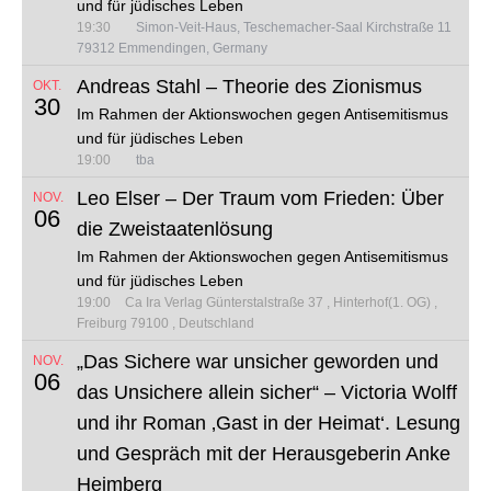
und für jüdisches Leben
19:30
Simon-Veit-Haus, Teschemacher-Saal Kirchstraße 11
79312 Emmendingen, Germany
Andreas Stahl – Theorie des Zionismus
OKT.
30
Im Rahmen der Aktionswochen gegen Antisemitismus
und für jüdisches Leben
19:00
tba
Leo Elser – Der Traum vom Frieden: Über
NOV.
06
die Zweistaatenlösung
Im Rahmen der Aktionswochen gegen Antisemitismus
und für jüdisches Leben
19:00
Ca Ira Verlag
Günterstalstraße 37
Hinterhof(1. OG)
Freiburg 79100
Deutschland
„Das Sichere war unsicher geworden und
NOV.
06
das Unsichere allein sicher“ – Victoria Wolff
und ihr Roman ‚Gast in der Heimat‘. Lesung
und Gespräch mit der Herausgeberin Anke
Heimberg