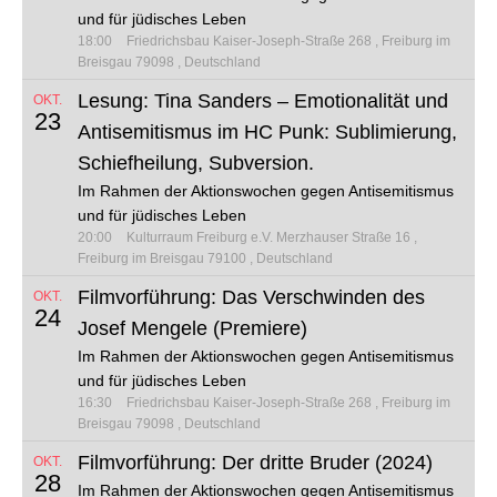
und für jüdisches Leben
18:00
Friedrichsbau
Kaiser-Joseph-Straße 268
Freiburg im
Breisgau 79098
Deutschland
Lesung: Tina Sanders – Emotionalität und
OKT.
23
Antisemitismus im HC Punk: Sublimierung,
Schiefheilung, Subversion.
Im Rahmen der Aktionswochen gegen Antisemitismus
und für jüdisches Leben
20:00
Kulturraum Freiburg e.V.
Merzhauser Straße 16
Freiburg im Breisgau 79100
Deutschland
Filmvorführung: Das Verschwinden des
OKT.
24
Josef Mengele (Premiere)
Im Rahmen der Aktionswochen gegen Antisemitismus
und für jüdisches Leben
16:30
Friedrichsbau
Kaiser-Joseph-Straße 268
Freiburg im
Breisgau 79098
Deutschland
Filmvorführung: Der dritte Bruder (2024)
OKT.
28
Im Rahmen der Aktionswochen gegen Antisemitismus