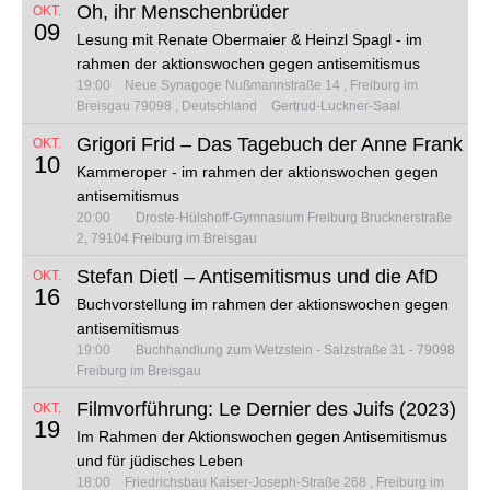
Oh, ihr Menschenbrüder
OKT.
09
Lesung mit Renate Obermaier & Heinzl Spagl - im
rahmen der aktionswochen gegen antisemitismus
19:00
Neue Synagoge
Nußmannstraße 14
Freiburg im
Breisgau 79098
Deutschland
Gertrud-Luckner-Saal
Grigori Frid – Das Tagebuch der Anne Frank
OKT.
10
Kammeroper - im rahmen der aktionswochen gegen
antisemitismus
20:00
Droste-Hülshoff-Gymnasium Freiburg Brucknerstraße
2, 79104 Freiburg im Breisgau
Stefan Dietl – Antisemitismus und die AfD
OKT.
16
Buchvorstellung im rahmen der aktionswochen gegen
antisemitismus
19:00
Buchhandlung zum Wetzstein - Salzstraße 31 - 79098
Freiburg im Breisgau
Filmvorführung: Le Dernier des Juifs (2023)
OKT.
19
Im Rahmen der Aktionswochen gegen Antisemitismus
und für jüdisches Leben
18:00
Friedrichsbau
Kaiser-Joseph-Straße 268
Freiburg im