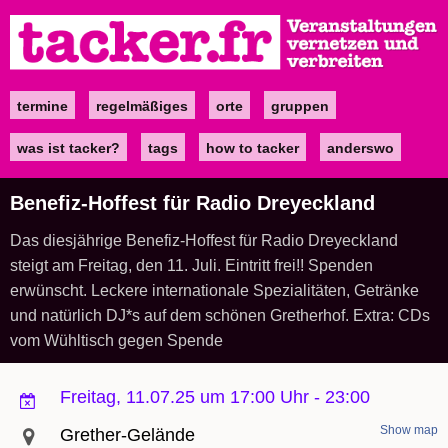
Direkt
zum
Inhalt
termine
regelmäßiges
orte
gruppen
Main
navigation
was ist tacker?
tags
how to tacker
anderswo
Benefiz-Hoffest für Radio Dreyeckland
Das diesjährige Benefiz-Hoffest für Radio Dreyeckland
steigt am Freitag, den 11. Juli. Eintritt frei!! Spenden
erwünscht. Leckere internationale Spezialitäten, Getränke
und natürlich DJ*s auf dem schönen Gretherhof. Extra: CDs
vom Wühltisch gegen Spende
Freitag, 11.07.25 um 17:00 Uhr
-
23:00
Show map
Grether-Gelände