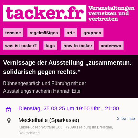
Direkt
zum
Inhalt
termine
regelmäßiges
orte
gruppen
Main
navigation
was ist tacker?
tags
how to tacker
anderswo
Vernissage der Ausstellung „zusammentun.
solidarisch gegen rechts.“
Bühnengespräch und Führung mit der
Ausstellungsmacherin Hannah Eitel
Dienstag, 25.03.25 um 19:00 Uhr
-
21:00
Show map
Meckelhalle (Sparkasse)
Kaiser-Joseph-Straße 186
79098
Freiburg im Breisgau
Deutschland