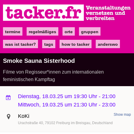
Direkt
zum
Inhalt
termine
regelmäßiges
orte
gruppen
Main
navigation
was ist tacker?
tags
how to tacker
anderswo
Smoke Sauna Sisterhood
Filme von Regisseur*innen zum internationalen
feministischen Kampftag
Dienstag, 18.03.25 um 19:30 Uhr
-
21:00
Mittwoch, 19.03.25 um 21:30 Uhr
-
23:00
Show map
KoKi
Urachstraße 40
79102
Freiburg im Breisgau
Deutschland