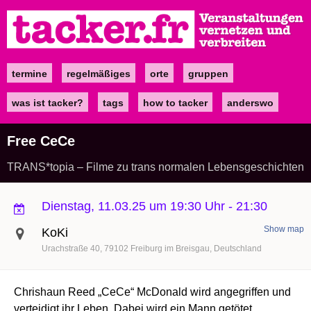
Direkt
zum
Inhalt
termine
regelmäßiges
orte
gruppen
Main
navigation
was ist tacker?
tags
how to tacker
anderswo
Free CeCe
TRANS*topia – Filme zu trans normalen Lebensgeschichten
Dienstag, 11.03.25 um 19:30 Uhr
-
21:30
Show map
KoKi
Urachstraße 40
79102
Freiburg im Breisgau
Deutschland
Chrishaun Reed „CeCe“ McDonald wird angegriffen und
verteidigt ihr Leben. Dabei wird ein Mann getötet,