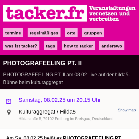
Direkt
zum
Inhalt
termine
regelmäßiges
orte
gruppen
Main
navigation
was ist tacker?
tags
how to tacker
anderswo
PHOTOGRAFEELING PT. II
PHOTOGRAFEELING PT. II am 08.02. live auf der hilda5-
Bühne beim kulturaggregat
Samstag, 08.02.25 um 20:15 Uhr
Show map
Kulturaggregat / Hilda5
Hildastraße 5
79102
Freiburg im Breisgau
Deutschland
Am Sa, 08.02.25 heißt es
PHOTOGRAFEELING PT.