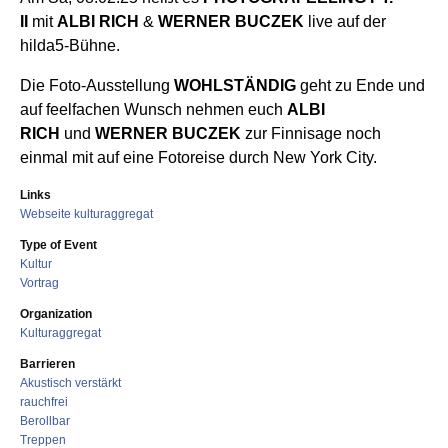
II
mit
ALBI RICH
&
WERNER BUCZEK
live auf der
hilda5-Bühne.
Die Foto-Ausstellung
WOHLSTÄNDIG
geht zu Ende und
auf feelfachen Wunsch nehmen euch
ALBI
RICH
und
WERNER BUCZEK
zur Finnisage noch
einmal mit auf eine Fotoreise durch New York City.
Links
Webseite kulturaggregat
Type of Event
Kultur
Vortrag
Organization
Kulturaggregat
Barrieren
Akustisch verstärkt
rauchfrei
Berollbar
Treppen