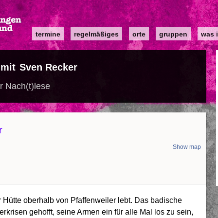
Main
termine
regelmäßiges
orte
gruppen
was i
navigation
 mit Sven Recker
r Nach(t)lese
r
Show map
er Hütte oberhalb von Pfaffenweiler lebt. Das badische
krisen gehofft, seine Armen ein für alle Mal los zu sein,