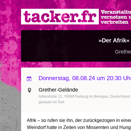
Direkt
zum
Inhalt
»Der Afrik«
Grethe
Donnerstag, 08.08.24 um 20:30 Uh
Grether-Gelände
Adlerstraße 12
79098
Freiburg im Breisgau
Deutschland
genauer im Text
Afrik – so rufen sie ihn, der zurückgezogen in ein
Weindorf hatte in Zeiten von Missernten und Hunger