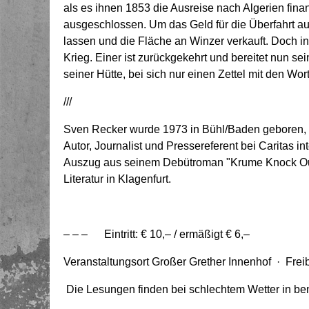
als es ihnen 1853 die Ausreise nach Algerien fina
ausgeschlossen. Um das Geld für die Überfahrt a
lassen und die Fläche an Winzer verkauft. Doch in
Krieg. Einer ist zurückgekehrt und bereitet nun se
seiner Hütte, bei sich nur einen Zettel mit den Wor
///
Sven Recker wurde 1973 in Bühl/Baden geboren, arbe
Autor, Journalist und Pressereferent bei Caritas int
Auszug aus seinem Debütroman "Krume Knock Out"
Literatur in Klagenfurt.
– – – Eintritt: € 10,– / ermäßigt € 6,–
Veranstaltungsort Großer Grether Innenhof · Frei
Die Lesungen finden bei schlechtem Wetter in ben