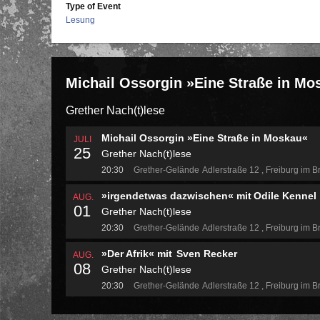
Type of Event
Lesung
Michail Ossorgin »Eine Straße in Mo
Grether Nach(t)lese
Michail Ossorgin »Eine Straße in Moskau«
JULI
25
Grether Nach(t)lese
20:30
Grether-Gelände
Adlerstraße 12
Freiburg im B
»irgendetwas dazwischen« mit Odile Kennel
AUG.
01
Grether Nach(t)lese
20:30
Grether-Gelände
Adlerstraße 12
Freiburg im B
»Der Afrik« mit Sven Recker
AUG.
08
Grether Nach(t)lese
20:30
Grether-Gelände
Adlerstraße 12
Freiburg im B