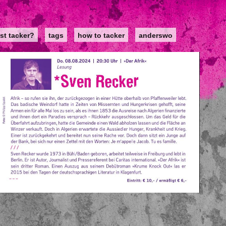
st tacker?
tags
how to tacker
anderswo