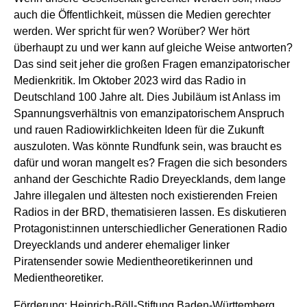
auch die Öffentlich­keit, müssen die Medien gerechter
werden. Wer spricht für wen? Worüber? Wer hört
überhaupt zu und wer kann auf gleiche Weise antworten?
Das sind seit jeher die großen Fragen emanzipa­torischer
Medienkritik. Im Oktober 2023 wird das Radio in
Deutschland 100 Jahre alt. Dies Jubiläum ist Anlass im
Spannungsverhältnis von emanzipatorischem Anspruch
und rauen Radiowirklichkeiten Ideen für die Zukunft
auszuloten. Was könnte Rundfunk sein, was braucht es
dafür und woran mangelt es? Fragen die sich besonders
anhand der Geschichte Radio Dreyecklands, dem lange
Jahre illegalen und ältesten noch existierenden Freien
Radios in der BRD, thematisieren lassen. Es diskutieren
Protagonist:innen unterschiedlicher Generationen Radio
Dreyecklands und anderer ehemaliger linker
Piratensender sowie Medientheoretikerinnen und
Medientheoretiker.
Förderung: Heinrich-Böll-Stiftung Baden-Württemberg