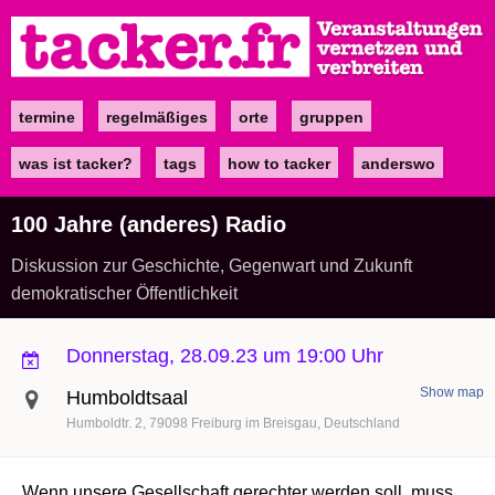
Direkt
zum
Inhalt
termine
regelmäßiges
orte
gruppen
Main
navigation
was ist tacker?
tags
how to tacker
anderswo
100 Jahre (anderes) Radio
Diskussion zur Geschichte, Gegenwart und Zukunft
demokratischer Öffentlichkeit
Donnerstag, 28.09.23 um 19:00 Uhr
Show map
Humboldtsaal
Humboldtr. 2
79098
Freiburg im Breisgau
Deutschland
Wenn unsere Gesellschaft gerechter werden soll, muss