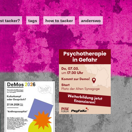
st tacker?
tags
how to tacker
anderswo