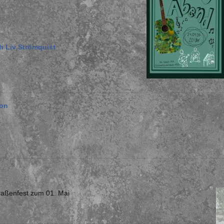
h Liv Strömquist
ion
raßenfest zum 01. Mai