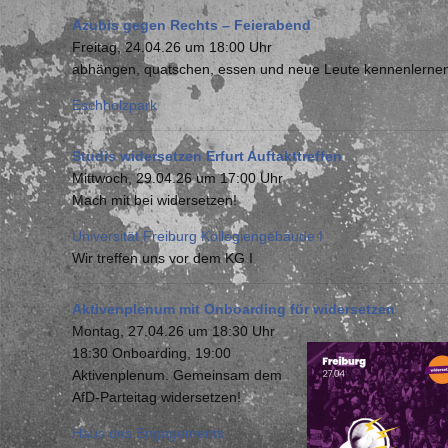
Azubis gegen Rechts – Feierabend
Freitag, 24.04.26 um 18:00 Uhr
abhängen, quatschen, essen und neue Leute kennenlerne
Eschholzpark
Studis widersetzen Erfurt Auftakttreffen
Mittwoch, 29.04.26 um 17:00 Uhr
Mach mit bei widersetzen!
Universität Freiburg Kollegiengebäude I
Wir treffen uns vor dem KG I
Aktivenplenum mit Onboarding für widersetzen
Montag, 27.04.26 um 18:30 Uhr
18:30 Onboarding, 19:00
Aktivenplenum. Gemeinsam dem
AfD-Parteitag widersetzen!
Haus des Engagements