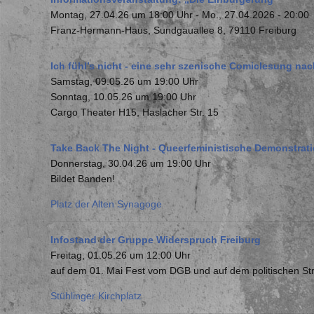
Montag, 27.04.26 um 18:00 Uhr
-
Mo., 27.04.2026 - 20:00
Franz-Hermann-Haus, Sundgauallee 8, 79110 Freiburg
Ich fühl’s nicht - eine sehr szenische Comiclesung nac
Samstag, 09.05.26 um 19:00 Uhr
Sonntag, 10.05.26 um 19:00 Uhr
Cargo Theater H15, Haslacher Str. 15
Take Back The Night - Queerfeministische Demonstrat
Donnerstag, 30.04.26 um 19:00 Uhr
Bildet Banden!
Platz der Alten Synagoge
Infostand der Gruppe Widerspruch Freiburg
Freitag, 01.05.26 um 12:00 Uhr
auf dem 01. Mai Fest vom DGB und auf dem politischen St
Stühlinger Kirchplatz