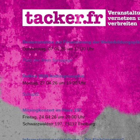
Direkt
zum
Inhalt
Demonstration zur Finanzierung der Weiterbildungspl
Donnerstag, 07.05.26 um 17:30 Uhr
Platz der Alten Synagoge
DeMos 2026 Anthroposophie
Montag, 27.04.26 um 19:00 Uhr
Schopf2
Mitsingkonzert im Haus 197
Freitag, 24.04.26 um 20:00 Uhr
Schwarzwaldstr 197, 79117 Freiburg
Informationsveranstaltung: „Die Einbürgerung"