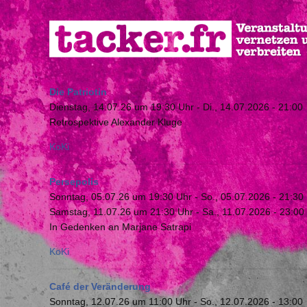
Direkt
zum
Inhalt
Die Patriotin
Dienstag, 14.07.26 um 19:30 Uhr
-
Di., 14.07.2026 - 21:00
Retrospektive Alexander Kluge
KoKi
Persepolis
Sonntag, 05.07.26 um 19:30 Uhr
-
So., 05.07.2026 - 21:30
Samstag, 11.07.26 um 21:30 Uhr
-
Sa., 11.07.2026 - 23:00
In Gedenken an Marjane Satrapi
KoKi
Café der Veränderung
Sonntag, 12.07.26 um 11:00 Uhr
-
So., 12.07.2026 - 13:00