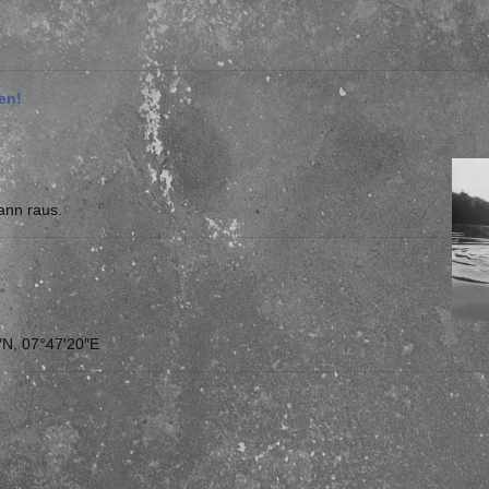
en!
ann raus.
3″N, 07°47′20″E