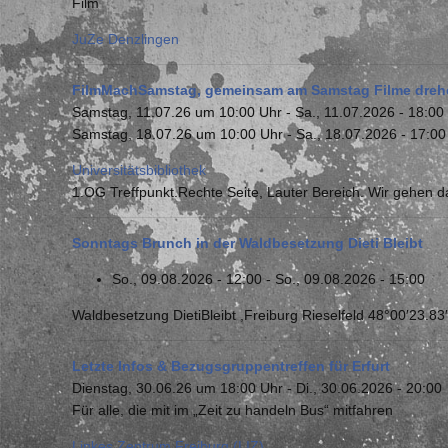
Film
JuZe Denzlingen
FilmMachSamstag, gemeinsam am Samstag Filme dreh
Samstag, 11.07.26 um 10:00 Uhr
-
Sa., 11.07.2026 - 18:00
Samstag, 18.07.26 um 10:00 Uhr
-
Sa., 18.07.2026 - 17:00
Universitätsbibliothek
1.OG Treffpunkt.Rechte Seite, Lauter Bereich. Wir gehen d
Sonntags Brunch in der Waldbesetzung Dieti Bleibt
So., 09.08.2026 - 12:00
-
So., 09.08.2026 - 15:00
Waldbesetzung DietiBleibt ,Freiburg Rieselfeld 48°00′23.8
Letzte Infos & Bezugsgruppentreffen für Erfurt
Dienstag, 30.06.26 um 18:00 Uhr
-
Di., 30.06.2026 - 20:00
Für alle, die mit im „Zeit zu handeln Bus“ mitfahren
Linkes Zentrum Freiburg (LIZ)