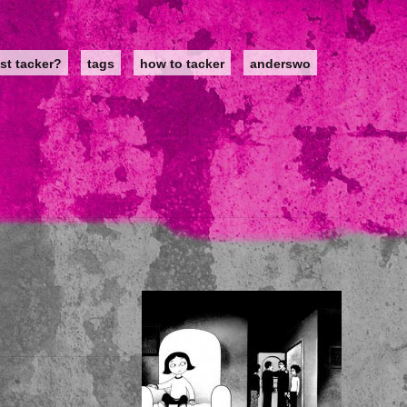
st tacker?
tags
how to tacker
anderswo