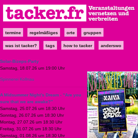
Direkt
zum
Inhalt
termine
regelmäßiges
orte
gruppen
Main
navigation
was ist tacker?
tags
how to tacker
anderswo
Solar-Bizeps-Party
Samstag, 18.07.26 um 19:00 Uhr
Spinnerei Kollnau
A Midsummer Night’s Dream - “Are you
sure that we are awake?”
Samstag, 25.07.26 um 18:30 Uhr
Sonntag, 26.07.26 um 18:30 Uhr
Montag, 27.07.26 um 18:30 Uhr
Freitag, 31.07.26 um 18:30 Uhr
Samstag, 01.08.26 um 18:30 Uhr