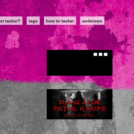
st tacker?
tags
how to tacker
anderswo