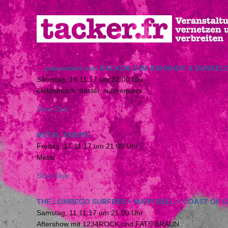
Direkt
zum
Inhalt
... präsentiert von BALKON ZUM BAHNHOF & DUNKE
Samstag, 18.11.17 um 22:00 Uhr
elektronisch. düster. subfrequent
Slow Club
METAL KNEIPE
Freitag, 17.11.17 um 21:00 Uhr
Metal
Slow Club
THE LOMBEGO SURFERS + MARY BELL + COAST OF 
Samstag, 11.11.17 um 21:00 Uhr
Aftershow mit 1234ROCK und FATS BRAUN