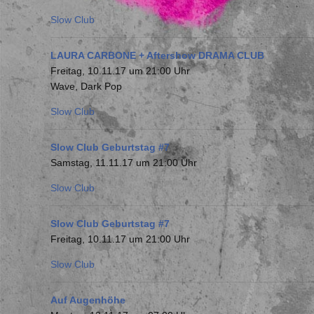
Slow Club
LAURA CARBONE + Aftershow DRAMA CLUB
Freitag, 10.11.17 um 21:00 Uhr
Wave, Dark Pop
Slow Club
Slow Club Geburtstag #7
Samstag, 11.11.17 um 21:00 Uhr
Slow Club
Slow Club Geburtstag #7
Freitag, 10.11.17 um 21:00 Uhr
Slow Club
Auf Augenhöhe