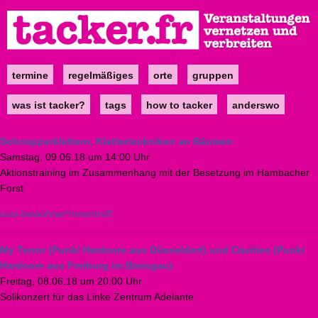
Direkt
zum
Inhalt
termine
regelmäßiges
orte
gruppen
Main
navigation
was ist tacker?
tags
how to tacker
anderswo
Schnupperklettern, Kletterteckniken an Bäumen
Samstag, 09.06.18 um 14:00 Uhr
Aktionstraining im Zusammenhang mit der Besetzung im Hambacher
Forst
susi-bewohner*innentreff
My Terror (Punk/ Hardcore aus Düsseldorf) und Cavities (Punk/
Hardcore aus Freiburg im Breisgau)
Freitag, 08.06.18 um 20:00 Uhr
Solikonzert für das Linke Zentrum Adelante