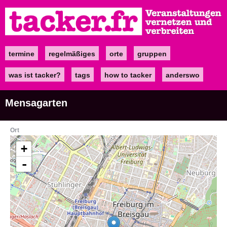
Direkt
zum
Inhalt
termine
regelmäßiges
orte
gruppen
Main
navigation
was ist tacker?
tags
how to tacker
anderswo
Mensagarten
Ort
+
-