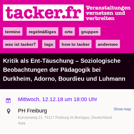
Direkt
zum
Inhalt
termine
regelmäßiges
orte
gruppen
Main
navigation
was ist tacker?
tags
how to tacker
anderswo
Kritik als Ent-Täuschung – Soziologische
Beobachtungen der Pädagogik bei
Durkheim, Adorno, Bourdieu und Luhmann
Mittwoch, 12.12.18 um 18:00 Uhr
Show map
PH Freiburg
Kunzenweg 21
79117
Freiburg im Breisgau
Deutschland
Aula