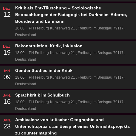
Kritik als Ent-Täuschung – Soziologische
DEZ.
12
Beobachtungen der Pädagogik bei Durkheim, Adorno,
Bourdieu und Luhmann
18:00
PH Freiburg
Kunzenweg 21
Freiburg im Breisgau 79117
Deutschland
Rekonstruktion, Kritik, Inklusion
DEZ.
19
18:00
PH Freiburg
Kunzenweg 21
Freiburg im Breisgau 79117
Deutschland
Gender Studies in der Kritik
JAN.
09
18:00
PH Freiburg
Kunzenweg 21
Freiburg im Breisgau 79117
Deutschland
Sprachkritik im Schulbuch
JAN.
16
18:00
PH Freiburg
Kunzenweg 21
Freiburg im Breisgau 79117
Deutschland
Ambivalenz von kritischer Geographie und
JAN.
23
Unterrichtspraxis am Beispiel eines Unterrichtsprojekts
zu counter mapping