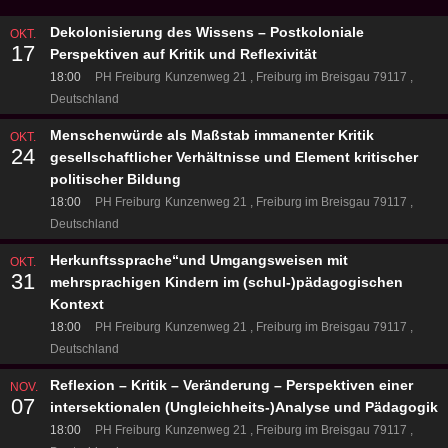
Dekolonisierung des Wissens – Postkoloniale
OKT.
17
Perspektiven auf Kritik und Reflexivität
18:00
PH Freiburg
Kunzenweg 21
Freiburg im Breisgau 79117
Deutschland
Menschenwürde als Maßstab immanenter Kritik
OKT.
24
gesellschaftlicher Verhältnisse und Element kritischer
politischer Bildung
18:00
PH Freiburg
Kunzenweg 21
Freiburg im Breisgau 79117
Deutschland
Herkunftssprache“und Umgangsweisen mit
OKT.
31
mehrsprachigen Kindern im (schul-)pädagogischen
Kontext
18:00
PH Freiburg
Kunzenweg 21
Freiburg im Breisgau 79117
Deutschland
Reflexion – Kritik – Veränderung – Perspektiven einer
NOV.
07
intersektionalen (Ungleichheits-)Analyse und Pädagogik
18:00
PH Freiburg
Kunzenweg 21
Freiburg im Breisgau 79117