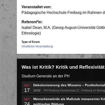
Veranstaltet von:
Pädagogische Hochschule Freiburg im Rahmen de
Referent*in:
Isabel Dean, M.A. (Georg-August-Universität Göttin
Ethnologie)
Type of Event
Inhaltliche Veranstaltung
Was ist Kritik? Kritik und Reflexivit
Studium Generale an der PH
Dekolonisierung des Wissens – Postkoloniale
OKT.
17
18:00
PH Freiburg
Kunzenweg 21
Freiburg im Breis
Menschenwürde als Maßstab immanenter Kritik
OKT.
24
politischer Bildung