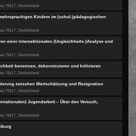
gau 79117
Deutschland
ehrsprachigen Kindern im (schul-)pädagogischen
gau 79117
Deutschland
ven einer intersektionalen (Ungleichheits-)Analyse und
gau 79117
Deutschland
chkeit benennen, dekonstruieren und kritisieren
gau 79117
Deutschland
forderung zwischen Wertschätzung und Resignation
gau 79117
Deutschland
ternationalen) Jugendarbeit – Über den Versuch,
gau 79117
Deutschland
eiburg