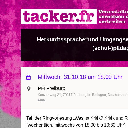
Direkt
zum
Inhalt
Herkunftssprache“und Umgangsw
(schul-)päda
Mittwoch, 31.10.18 um 18:00 Uhr
PH Freiburg
Kunzenweg 21
79117
Freiburg im Breisgau
Deutschland
Aula
Teil der Ringvorlesung „Was ist Kritik? Kritik und 
(wöchentlich, mittwochs von 18:00 bis 19:30 Uhr)