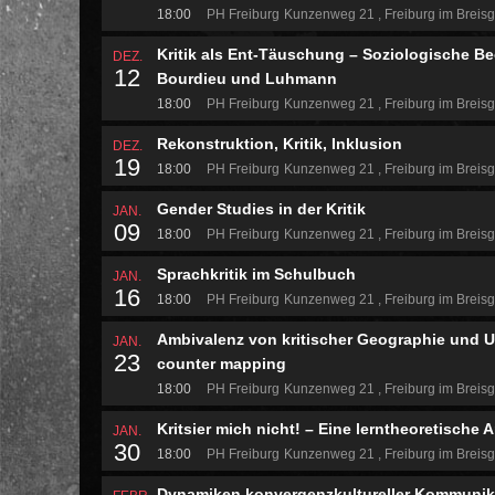
18:00
PH Freiburg
Kunzenweg 21
Freiburg im Breis
Kritik als Ent-Täuschung – Soziologische 
DEZ.
12
Bourdieu und Luhmann
18:00
PH Freiburg
Kunzenweg 21
Freiburg im Breis
Rekonstruktion, Kritik, Inklusion
DEZ.
19
18:00
PH Freiburg
Kunzenweg 21
Freiburg im Breis
Gender Studies in der Kritik
JAN.
09
18:00
PH Freiburg
Kunzenweg 21
Freiburg im Breis
Sprachkritik im Schulbuch
JAN.
16
18:00
PH Freiburg
Kunzenweg 21
Freiburg im Breis
Ambivalenz von kritischer Geographie und Un
JAN.
23
counter mapping
18:00
PH Freiburg
Kunzenweg 21
Freiburg im Breis
Kritsier mich nicht! – Eine lerntheoretische
JAN.
30
18:00
PH Freiburg
Kunzenweg 21
Freiburg im Breis
Dynamiken konvergenzkultureller Kommunikat