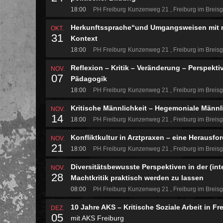
18:00
PH Freiburg
Kunzenweg 21
Freiburg im Breis
Herkunftssprache“und Umgangsweisen mit m
OKT.
31
Kontext
18:00
PH Freiburg
Kunzenweg 21
Freiburg im Breis
Reflexion – Kritik – Veränderung – Perspekti
NOV.
07
Pädagogik
18:00
PH Freiburg
Kunzenweg 21
Freiburg im Breis
Kritische Männlichkeit – Hegemoniale Männli
NOV.
14
18:00
PH Freiburg
Kunzenweg 21
Freiburg im Breis
Konfliktkultur in Arztpraxen – eine Heraus
NOV.
21
18:00
PH Freiburg
Kunzenweg 21
Freiburg im Breis
Diversitätsbewusste Perspektiven in der (in
NOV.
28
Machtkritik praktisch werden zu lassen
08:00
PH Freiburg
Kunzenweg 21
Freiburg im Breis
10 Jahre AKS – Kritische Soziale Arbeit in Fr
DEZ.
05
mit AKS Freiburg