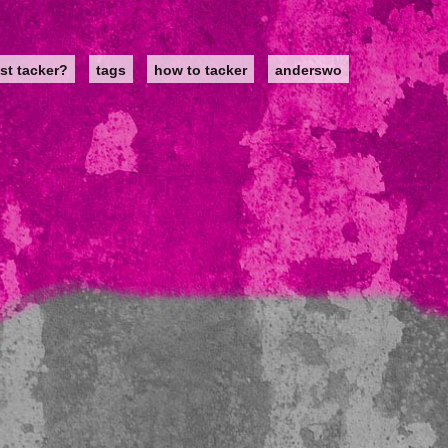
st tacker?
tags
how to tacker
anderswo