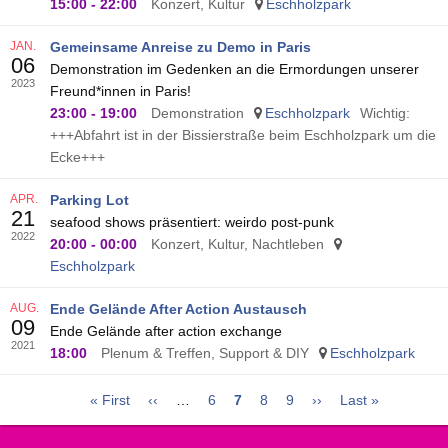
15:00
-
22:00
Konzert, Kultur
Eschholzpark
JAN.
Gemeinsame Anreise zu Demo in Paris
06
Demonstration im Gedenken an die Ermordungen unserer
2023
Freund*innen in Paris!
23:00
-
19:00
Demonstration
Eschholzpark
Wichtig:
+++Abfahrt ist in der Bissierstraße beim Eschholzpark um die
Ecke+++
APR.
Parking Lot
21
seafood shows präsentiert: weirdo post-punk
2022
20:00
-
00:00
Konzert, Kultur, Nachtleben
Eschholzpark
AUG.
Ende Gelände After Action Austausch
09
Ende Gelände after action exchange
2021
18:00
Plenum & Treffen, Support & DIY
Eschholzpark
Erste
« First
Vorherige
‹‹
…
Seite
6
Aktuelle
7
Seite
8
Seite
9
Nächste
››
Letzte
Last »
Seitennummerierung
Seite
Seite
Seite
Seite
Seite