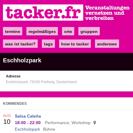
Direkt
zum
Inhalt
termine
regelmäßiges
orte
gruppen
Main
navigation
was ist tacker?
tags
how to tacker
anderswo
Eschholzpark
Adresse
Eschholzpark
79106
Freiburg
Deutschland
KOMMENDES
AUG.
Salsa Caleña
10
18:00
-
22:00
Performance, Workshop
Eschholzpark
Bühne