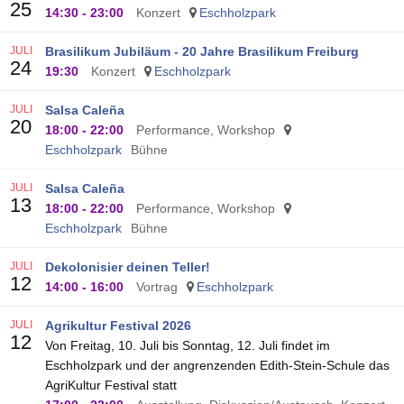
25
14:30
-
23:00
Konzert
Eschholzpark
JULI
Brasilikum Jubiläum - 20 Jahre Brasilikum Freiburg
24
19:30
Konzert
Eschholzpark
JULI
Salsa Caleña
20
18:00
-
22:00
Performance, Workshop
Eschholzpark
Bühne
JULI
Salsa Caleña
13
18:00
-
22:00
Performance, Workshop
Eschholzpark
Bühne
JULI
Dekolonisier deinen Teller!
12
14:00
-
16:00
Vortrag
Eschholzpark
JULI
Agrikultur Festival 2026
12
Von Freitag, 10. Juli bis Sonntag, 12. Juli findet im
Eschholzpark und der angrenzenden Edith-Stein-Schule das
AgriKultur Festival statt