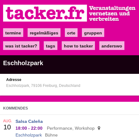
Direkt
zum
Inhalt
termine
regelmäßiges
orte
gruppen
Main
navigation
was ist tacker?
tags
how to tacker
anderswo
Eschholzpark
Adresse
Eschholzpark
79106
Freiburg
Deutschland
KOMMENDES
AUG.
Salsa Caleña
10
18:00
-
22:00
Performance, Workshop
Eschholzpark
Bühne