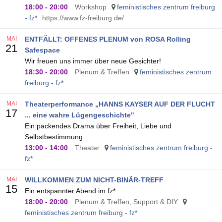
18:00
-
20:00
Workshop
feministisches zentrum freiburg
- fz*
https://www.fz-freiburg.de/
MAI
ENTFÄLLT: OFFENES PLENUM von ROSA Rolling
21
Safespace
Wir freuen uns immer über neue Gesichter!
18:30
-
20:00
Plenum & Treffen
feministisches zentrum
freiburg - fz*
MAI
Theaterperformance „HANNS KAYSER AUF DER FLUCHT
17
... eine wahre Lügengeschichte"
Ein packendes Drama über Freiheit, Liebe und
Selbstbestimmung.
13:00
-
14:00
Theater
feministisches zentrum freiburg -
fz*
MAI
WILLKOMMEN ZUM NICHT-BINÄR-TREFF
15
Ein entspannter Abend im fz*
18:00
-
20:00
Plenum & Treffen, Support & DIY
feministisches zentrum freiburg - fz*