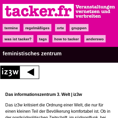
Direkt
zum
Inhalt
termine
regelmäßiges
orte
gruppen
Main
navigation
was ist tacker?
tags
how to tacker
anderswo
feministisches zentrum
Das informationszentrum 3. Welt | iz3w
Das iz3w kritisiert die Ordnung einer Welt, die nur für
einen kleinen Teil der Bevölkerung komfortabel ist. Ob in
der nordsüdpolitischen Zeitschrift, im südnordfunk, bei