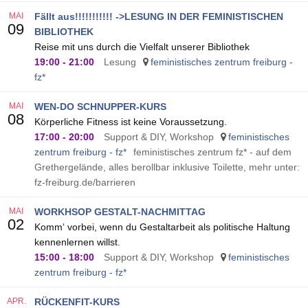
MAI
Fällt aus!!!!!!!!!!! ->LESUNG IN DER FEMINISTISCHEN
09
BIBLIOTHEK
Reise mit uns durch die Vielfalt unserer Bibliothek
19:00
-
21:00
Lesung
feministisches zentrum freiburg -
fz*
MAI
WEN-DO SCHNUPPER-KURS
08
Körperliche Fitness ist keine Voraussetzung.
17:00
-
20:00
Support & DIY, Workshop
feministisches
zentrum freiburg - fz*
feministisches zentrum fz* - auf dem
Grethergelände, alles berollbar inklusive Toilette, mehr unter:
fz-freiburg.de/barrieren
MAI
WORKHSOP GESTALT-NACHMITTAG
02
Komm‘ vorbei, wenn du Gestaltarbeit als politische Haltung
kennenlernen willst.
15:00
-
18:00
Support & DIY, Workshop
feministisches
zentrum freiburg - fz*
APR.
RÜCKENFIT-KURS