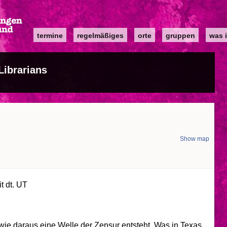
Main
termine
regelmäßiges
orte
gruppen
was i
navigation
Librarians
Show map
d
t dt. UT
, wie daraus eine Welle der Zensur entsteht. Was in Texas