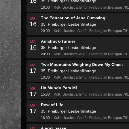
16
35. Freiburger Lesbenfilmtage
18:00
KoKi
Urachstraße 40
Freiburg im Breisgau 79
The Education of Jane Cumming
MAI
16
35. Freiburger Lesbenfilmtage
20:00
KoKi
Urachstraße 40
Freiburg im Breisgau 79
Armdrück-Turnier
MAI
16
35. Freiburger Lesbenfilmtage
20:00
KoKi
Urachstraße 40
Freiburg im Breisgau 79
Two Mountains Weighing Down My Chest
MAI
17
35. Freiburger Lesbenfilmtage
13:30
KoKi
Urachstraße 40
Freiburg im Breisgau 79
Un Mundo Para Mí
MAI
17
15:30
KoKi
Urachstraße 40
Freiburg im Breisgau 79
Row of Life
MAI
17
35. Freiburger Lesbenfilmtage
18:00
KoKi
Urachstraße 40
Freiburg im Breisgau 79
À voix basse
MAI