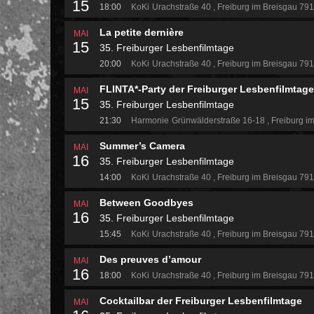
15
18:00
KoKi
Urachstraße 40
Freiburg im Breisgau 79
La petite dernière
MAI
15
35. Freiburger Lesbenfilmtage
20:00
KoKi
Urachstraße 40
Freiburg im Breisgau 79
FLINTA*-Party der Freiburger Lesbenfilmtage
MAI
15
35. Freiburger Lesbenfilmtage
21:30
Harmonie
Grünwälderstraße 16-18
Freiburg i
Summer’s Camera
MAI
16
35. Freiburger Lesbenfilmtage
14:00
KoKi
Urachstraße 40
Freiburg im Breisgau 79
Between Goodbyes
MAI
16
35. Freiburger Lesbenfilmtage
15:45
KoKi
Urachstraße 40
Freiburg im Breisgau 79
Des preuves d’amour
MAI
16
18:00
KoKi
Urachstraße 40
Freiburg im Breisgau 79
Cocktailbar der Freiburger Lesbenfilmtage
MAI