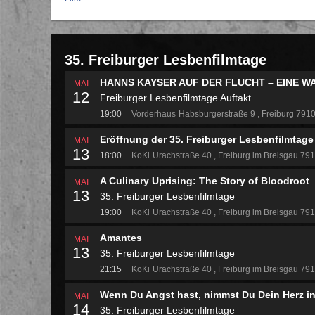
35. Freiburger Lesbenfilmtage
HANNS KAYSER AUF DER FLUCHT – EINE 
MAI
12
Freiburger Lesbenfilmtage Auftakt
19:00
Vorderhaus
Habsburgerstraße 9
Freiburg 791
Eröffnung der 35. Freiburger Lesbenfilmtage
MAI
13
18:00
KoKi
Urachstraße 40
Freiburg im Breisgau 79
A Culinary Uprising: The Story of Bloodroot
MAI
13
35. Freiburger Lesbenfilmtage
19:00
KoKi
Urachstraße 40
Freiburg im Breisgau 79
Amantes
MAI
13
35. Freiburger Lesbenfilmtage
21:15
KoKi
Urachstraße 40
Freiburg im Breisgau 79
Wenn Du Angst hast, nimmst Du Dein Herz i
MAI
14
35. Freiburger Lesbenfilmtage