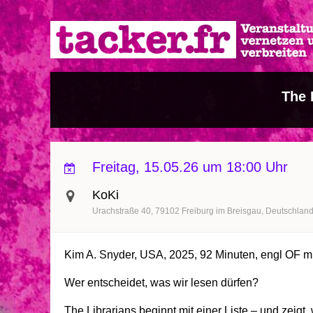
Direkt
zum
Inhalt
The 
Freitag, 15.05.26 um 18:00 Uhr
KoKi
Urachstraße 40
79102
Freiburg im Breisgau
Deutschlan
Kim A. Snyder, USA, 2025, 92 Minuten, engl OF mi
Wer entscheidet, was wir lesen dürfen?
The Librarians beginnt mit einer Liste – und zeigt