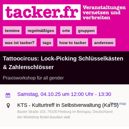
Direkt
zum
Inhalt
termine
regelmäßiges
orte
gruppen
Main
navigation
was ist tacker?
tags
how to tacker
anderswo
Tattoocircus: Lock-Picking Schlüsselkästen
& Zahlenschlösser
Praxisworkshop für all gender
Samstag, 04.10.25 um 12:00 Uhr
-
13:30
Show map
KTS - Kulturtreff in Selbstverwaltung (KaTS)
Basler Straße 103
79100
Freiburg im Breisgau
Deutschland
der Workshop findet draußen statt