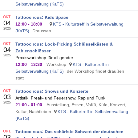
Selbstverwaltung (KaTS)
OKT.
Tattoocircus: Kids Space
04
12:00
-
18:00
KTS - Kulturtreff in Selbstverwaltung
2025
(KaTS)
Draussen
OKT.
Tattoocircus: Lock-Picking Schlüsselkästen &
04
Zahlenschlösser
2025
Praxisworkshop für all gender
12:00
-
13:30
Workshop
KTS - Kulturtreff in
Selbstverwaltung (KaTS)
der Workshop findet draußen
statt
OKT.
Tattoocircus: Shows und Konzerte
03
Artistik, Freak- und Feuershow, Rap und Punk
2025
21:00
-
01:00
Ausstellung, Essen, VoKü, Küfa, Konzert,
Kultur, Nachtleben
KTS - Kulturtreff in Selbstverwaltung
(KaTS)
OKT.
Tattoocircus: Das schärfste Schwert der deutschen
03