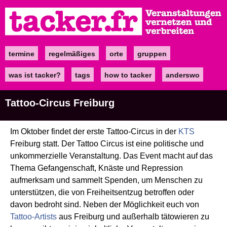
Direkt
zum
Inhalt
termine
regelmäßiges
orte
gruppen
Main
navigation
was ist tacker?
tags
how to tacker
anderswo
Tattoo-Circus Freiburg
Im Oktober findet der erste Tattoo-Circus in der
KTS
Freiburg statt. Der Tattoo Circus ist eine politische und
unkommerzielle Veranstaltung. Das Event macht auf das
Thema Gefangenschaft, Knäste und Repression
aufmerksam und sammelt Spenden, um Menschen zu
unterstützen, die von Freiheitsentzug betroffen oder
davon bedroht sind. Neben der Möglichkeit euch von
Tattoo-Artists
aus Freiburg und außerhalb tätowieren zu