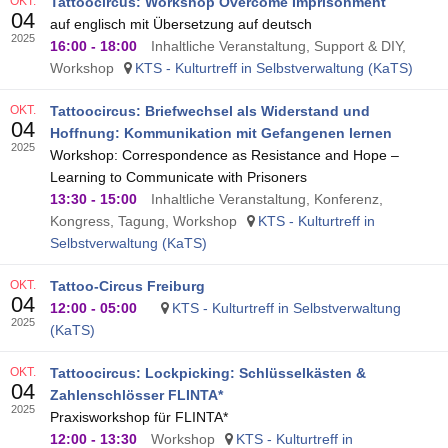
OKT.
Tattoocircus: Workshop Overcome Imprisonment
04
auf englisch mit Übersetzung auf deutsch
2025
16:00
-
18:00
Inhaltliche Veranstaltung, Support & DIY,
Workshop
KTS - Kulturtreff in Selbstverwaltung (KaTS)
OKT.
Tattoocircus: Briefwechsel als Widerstand und
04
Hoffnung: Kommunikation mit Gefangenen lernen
2025
Workshop: Correspondence as Resistance and Hope –
Learning to Communicate with Prisoners
13:30
-
15:00
Inhaltliche Veranstaltung, Konferenz,
Kongress, Tagung, Workshop
KTS - Kulturtreff in
Selbstverwaltung (KaTS)
OKT.
Tattoo-Circus Freiburg
04
12:00
-
05:00
KTS - Kulturtreff in Selbstverwaltung
2025
(KaTS)
OKT.
Tattoocircus: Lockpicking: Schlüsselkästen &
04
Zahlenschlösser FLINTA*
2025
Praxisworkshop für FLINTA*
12:00
-
13:30
Workshop
KTS - Kulturtreff in