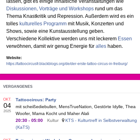
lassen, gibt es einige inhaltliche Veranstaltungen wie
Diskussionen, Vorträge und Workshops
rund um das
Thema Knastkritik und Repression. Außerdem wird es ein
tolles
kulturelles Programm
mit Musik, Konzerten und
Shows, sowie eine Kunstausstellung geben.
Verschiedene Kollektive werden uns mit leckerem
Essen
verwöhnen, damit wir genug Energie für
alles
haben.
Website
https://tattoocircusfr.blackblogs.org/de/der-erste-tattoo-circus-in-freiburg/
VERGANGENES
OKT.
Tattoocircus: Party
04
mit scheißediebullen, MensTrueNation, Gestörte Idylle, Thea
2025
Woofer, Mama Kocht und Maher Alali
20:30
-
05:00
Kultur
KTS - Kulturtreff in Selbstverwaltung
(KaTS)