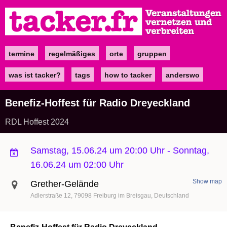
Direkt
zum
Inhalt
termine
regelmäßiges
orte
gruppen
Main
navigation
was ist tacker?
tags
how to tacker
anderswo
Benefiz-Hoffest für Radio Dreyeckland
RDL Hoffest 2024
Samstag, 15.06.24 um 20:00 Uhr
-
Sonntag,
16.06.24 um 02:00 Uhr
Show map
Grether-Gelände
Adlerstraße 12
79098
Freiburg im Breisgau
Deutschland