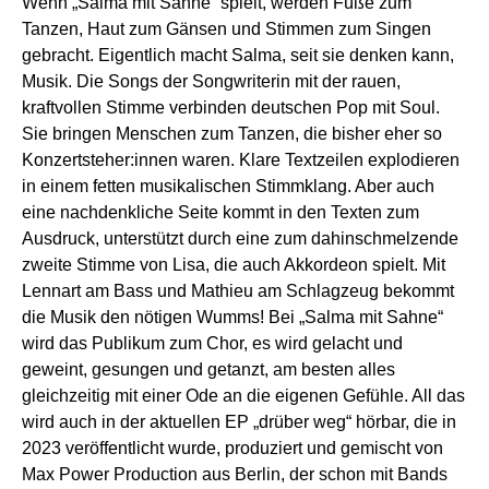
Wenn „Salma mit Sahne“ spielt, werden Füße zum
Tanzen, Haut zum Gänsen und Stimmen zum Singen
gebracht. Eigentlich macht Salma, seit sie denken kann,
Musik. Die Songs der Songwriterin mit der rauen,
kraftvollen Stimme verbinden deutschen Pop mit Soul.
Sie bringen Menschen zum Tanzen, die bisher eher so
Konzertsteher:innen waren. Klare Textzeilen explodieren
in einem fetten musikalischen Stimmklang. Aber auch
eine nachdenkliche Seite kommt in den Texten zum
Ausdruck, unterstützt durch eine zum dahinschmelzende
zweite Stimme von Lisa, die auch Akkordeon spielt. Mit
Lennart am Bass und Mathieu am Schlagzeug bekommt
die Musik den nötigen Wumms! Bei „Salma mit Sahne“
wird das Publikum zum Chor, es wird gelacht und
geweint, gesungen und getanzt, am besten alles
gleichzeitig mit einer Ode an die eigenen Gefühle. All das
wird auch in der aktuellen EP „drüber weg“ hörbar, die in
2023 veröffentlicht wurde, produziert und gemischt von
Max Power Production aus Berlin, der schon mit Bands