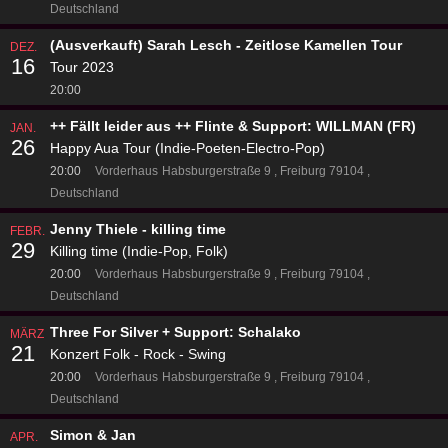
Deutschland
(Ausverkauft) Sarah Lesch - Zeitlose Kamellen Tour
DEZ.
16
Tour 2023
20:00
++ Fällt leider aus ++ Flinte & Support: WILLMAN (FR)
JAN.
26
Happy Aua Tour (Indie-Poeten-Electro-Pop)
20:00
Vorderhaus
Habsburgerstraße 9
Freiburg 79104
Deutschland
Jenny Thiele - killing time
FEBR.
29
Killing time (Indie-Pop, Folk)
20:00
Vorderhaus
Habsburgerstraße 9
Freiburg 79104
Deutschland
Three For Silver + Support: Schalako
MÄRZ
21
Konzert Folk - Rock - Swing
20:00
Vorderhaus
Habsburgerstraße 9
Freiburg 79104
Deutschland
Simon & Jan
APR.