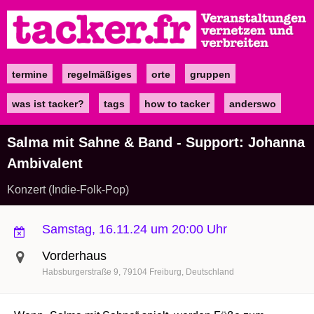
Direkt
zum
Inhalt
termine
regelmäßiges
orte
gruppen
Main
navigation
was ist tacker?
tags
how to tacker
anderswo
Salma mit Sahne & Band - Support: Johanna
Ambivalent
Konzert (Indie-Folk-Pop)
Samstag, 16.11.24 um 20:00 Uhr
Vorderhaus
Habsburgerstraße 9
79104
Freiburg
Deutschland