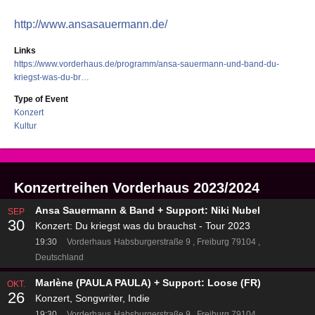
http://www.ansasauermann.de/
Links
https://www.vorderhaus.de/programm/ansa-sauermann-und-band-du-
kriegst-was-du-br…
Type of Event
Konzert
Kultur
Konzertreihen Vorderhaus 2023/2024
Ansa Sauermann & Band + Support: Niki Nubel
SEP
30
Konzert: Du kriegst was du brauchst - Tour 2023
19:30
Vorderhaus
Habsburgerstraße 9
Freiburg 79104
Deutschland
Marlène (PAULA PAULA) + Support: Loose (FR)
OKT.
26
Konzert, Songwriter, Indie
19:30
Vorderhaus
Habsburgerstraße 9
Freiburg 79104