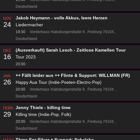
Deutschland
Jakob Heymann - volle Akkus, leere Herzen
NOV.
24
Liedermacher
19:30
Vorderhaus
Habsburgerstraße 9
Freiburg 79104
Deutschland
(Ausverkauft) Sarah Lesch - Zeitlose Kamellen Tour
DEZ.
16
Tour 2023
20:00
++ Fällt leider aus ++ Flinte & Support: WILLMAN (FR)
JAN.
26
Happy Aua Tour (Indie-Poeten-Electro-Pop)
20:00
Vorderhaus
Habsburgerstraße 9
Freiburg 79104
Deutschland
Jenny Thiele - killing time
FEBR.
29
Killing time (Indie-Pop, Folk)
20:00
Vorderhaus
Habsburgerstraße 9
Freiburg 79104
Deutschland
Three For Silver + Support: Schalako