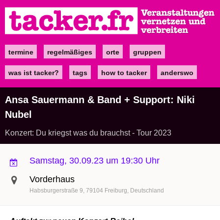
Direkt
zum
Inhalt
termine
regelmäßiges
orte
gruppen
Main
navigation
was ist tacker?
tags
how to tacker
anderswo
Ansa Sauermann & Band + Support: Niki
Nubel
Konzert: Du kriegst was du brauchst - Tour 2023
Samstag, 30.09.23 um 19:30 Uhr
Vorderhaus
Habsburgerstraße 9
79104
Freiburg
Deutschland