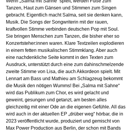
Wenn „Salma mit Sahne“ spielt, werden Füße zum
Tanzen, Haut zum Gänsen und Stimmen zum Singen
gebracht. Eigentlich macht Salma, seit sie denken kann,
Musik. Die Songs der Songwriterin mit der rauen,
kraftvollen Stimme verbinden deutschen Pop mit Soul.
Sie bringen Menschen zum Tanzen, die bisher eher so
Konzertsteher:innen waren. Klare Textzeilen explodieren
in einem fetten musikalischen Stimmklang. Aber auch
eine nachdenkliche Seite kommt in den Texten zum
Ausdruck, unterstützt durch eine zum dahinschmelzende
zweite Stimme von Lisa, die auch Akkordeon spielt. Mit
Lennart am Bass und Mathieu am Schlagzeug bekommt
die Musik den nötigen Wumms! Bei „Salma mit Sahne“
wird das Publikum zum Chor, es wird gelacht und
geweint, gesungen und getanzt, am besten alles
gleichzeitig mit einer Ode an die eigenen Gefühle. All das
wird auch in der aktuellen EP „drüber weg“ hörbar, die in
2023 veröffentlicht wurde, produziert und gemischt von
Max Power Production aus Berlin, der schon mit Bands