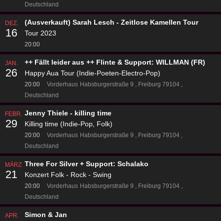
Deutschland
(Ausverkauft) Sarah Lesch - Zeitlose Kamellen Tour
DEZ.
16
Tour 2023
20:00
++ Fällt leider aus ++ Flinte & Support: WILLMAN (FR)
JAN.
26
Happy Aua Tour (Indie-Poeten-Electro-Pop)
20:00
Vorderhaus
Habsburgerstraße 9
Freiburg 79104
Deutschland
Jenny Thiele - killing time
FEBR.
29
Killing time (Indie-Pop, Folk)
20:00
Vorderhaus
Habsburgerstraße 9
Freiburg 79104
Deutschland
Three For Silver + Support: Schalako
MÄRZ
21
Konzert Folk - Rock - Swing
20:00
Vorderhaus
Habsburgerstraße 9
Freiburg 79104
Deutschland
Simon & Jan
APR.