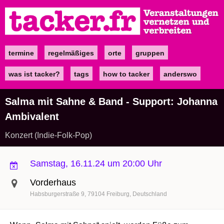
Direkt
zum
Inhalt
termine
regelmäßiges
orte
gruppen
Main
navigation
was ist tacker?
tags
how to tacker
anderswo
Salma mit Sahne & Band - Support: Johanna
Ambivalent
Konzert (Indie-Folk-Pop)
Samstag, 16.11.24 um 20:00 Uhr
Vorderhaus
Habsburgerstraße 9
79104
Freiburg
Deutschland