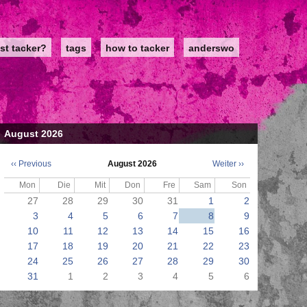
st tacker?
tags
how to tacker
anderswo
August 2026
‹‹
Previous
August 2026
Weiter
››
Seitennummerierung
Mon
Die
Mit
Don
Fre
Sam
Son
27
28
29
30
31
1
2
3
4
5
6
7
8
9
10
11
12
13
14
15
16
17
18
19
20
21
22
23
24
25
26
27
28
29
30
31
1
2
3
4
5
6