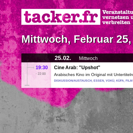
Direkt
zum
Inhalt
Mittwoch, Februar 25,
25.02.
Mittwoch
19:30
Cine Arab: "Upshot"
-
22:00
Arabisches Kino im Original mit Untertiteln
DISKUSSION/AUSTAUSCH, ESSEN, VOKÜ, KÜFA, FILM
Seitennummerierung