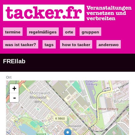
Direkt
zum
Inhalt
termine
regelmäßiges
orte
gruppen
Main
navigation
was ist tacker?
tags
how to tacker
anderswo
FREIlab
Ort
+
-