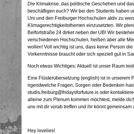
Die Klimakrise, das politische Geschehen und das
beschäftigen euch? Wir bei den Students haben un
Uni und den Freiburger Hochschulen aktiv zu wer
Klimagerechtigkeitsthemen einzusetzten. Wir plen
Belfortstraße 24 dirket neben der UB! Wir besteh
verschiedenen Hochschulen, heißen aber alle Men
wollen! Voll wichtig ist uns, dass keine Person die
Vorkenntnisse braucht oder sich speziell gut in 
Noch etwas Wichtiges: Aktuell ist unser Raum leider
Eine Flüsterübersetzung (english) ist in unserem
irgendwelche Fragen, Sorgen oder Bedenken hast od
studis.freiburg@fridaysforfuture.is oder kontaktiere
alleine zum Plenum kommen möchtest, melde dich
uns mit dir vorab treffen und ihr könnt gemeinsam
Hey lovelies!