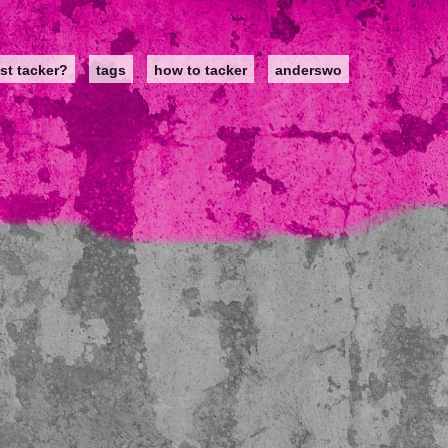
st tacker?
tags
how to tacker
anderswo