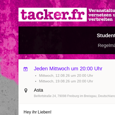
Direkt
zum
Inhalt
Student
Regelm
Jeden Mittwoch um 20:00 Uhr
Mittwoch, 12.08.26 um 20:00 Uhr
Mittwoch, 19.08.26 um 20:00 Uhr
Asta
Belfortstraße 24
79098
Freiburg im Breisgau
Deutschlan
Hey ihr Lieben!