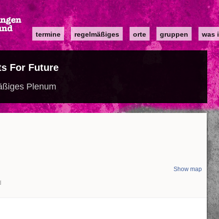
Main
termine
regelmäßiges
orte
gruppen
was i
navigation
s For Future
äßiges Plenum
Show map
d