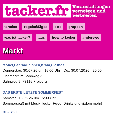
Direkt
zum
Inhalt
termine
regelmäßiges
orte
gruppen
Main
navigation
was ist tacker?
tags
how to tacker
anderswo
Markt
Möbel,Fahrradleichen,Kram,Clothes
Donnerstag, 30.07.26 um 15:00 Uhr
-
Do., 30.07.2026 - 20:00
Flohmarkt im Bahnweg 3
Bahnweg 3, 79115 Freiburg
DAS ERSTE LETZTE SOMMERFEST
Samstag, 15.08.26 um 15:00 Uhr
Sommerspaß mit Musik, lecker Food, Drinks und vielem mehr!
Slow Club