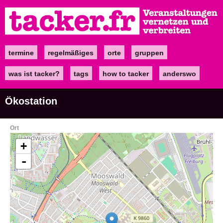
Direkt
zum
Inhalt
termine
regelmäßiges
orte
gruppen
Main
navigation
was ist tacker?
tags
how to tacker
anderswo
Ökostation
Ort
+
-