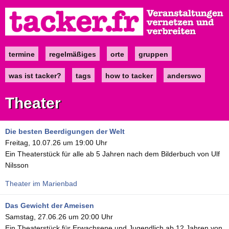
Direkt
zum
Inhalt
termine
regelmäßiges
orte
gruppen
Main
navigation
was ist tacker?
tags
how to tacker
anderswo
Theater
Die besten Beerdigungen der Welt
Freitag, 10.07.26 um 19:00 Uhr
Ein Theaterstück für alle ab 5 Jahren nach dem Bilderbuch von Ulf
Nilsson
Theater im Marienbad
Das Gewicht der Ameisen
Samstag, 27.06.26 um 20:00 Uhr
Ein Theaterstück für Erwachsene und Jugendlich ab 12 Jahren von