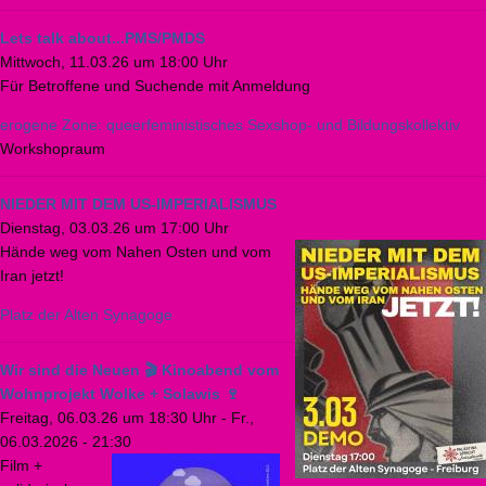
Lets talk about...PMS/PMDS
Mittwoch, 11.03.26 um 18:00 Uhr
Für Betroffene und Suchende mit Anmeldung
erogene Zone: queerfeministisches Sexshop- und Bildungskollektiv
Workshopraum
NIEDER MIT DEM US-IMPERIALISMUS
Dienstag, 03.03.26 um 17:00 Uhr
Hände weg vom Nahen Osten und vom
Iran jetzt!
Platz der Alten Synagoge
Wir sind die Neuen 🎬 Kinoabend vom
Wohnprojekt Wolke + Solawis 🍷
Freitag, 06.03.26 um 18:30 Uhr
-
Fr.,
06.03.2026 - 21:30
Film +