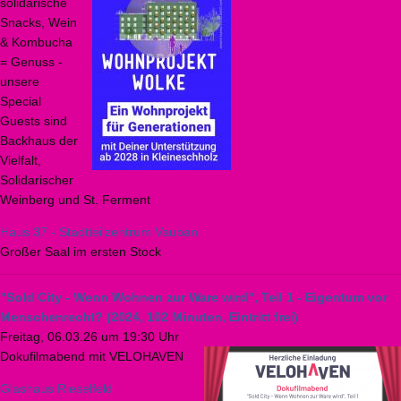
solidarische
Snacks, Wein
& Kombucha
= Genuss -
unsere
Special
Guests sind
Backhaus der
Vielfalt,
Solidarischer
Weinberg und St. Ferment
Haus 37 - Stadtteilzentrum Vauban
Großer Saal im ersten Stock
"Sold City - Wenn Wohnen zur Ware wird", Teil 1 - Eigentum vor
Menschenrecht? (2024, 102 Minuten, Eintritt frei)
Freitag, 06.03.26 um 19:30 Uhr
Dokufilmabend mit VELOHAVEN
Glashaus Rieselfeld