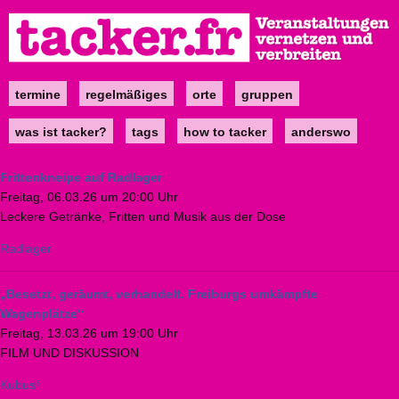
Direkt
zum
Inhalt
termine
regelmäßiges
orte
gruppen
Main
navigation
was ist tacker?
tags
how to tacker
anderswo
Frittenkneipe auf Radlager
Freitag, 06.03.26 um 20:00 Uhr
Leckere Getränke, Fritten und Musik aus der Dose
Radlager
„Besetzt, geräumt, verhandelt. Freiburgs umkämpfte
Wagenplätze“
Freitag, 13.03.26 um 19:00 Uhr
FILM UND DISKUSSION
Kubus³