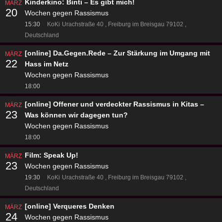
Kinderkino: Binti – Es gibt mich!
MÄRZ
20
Wochen gegen Rassismus
15:30
KoKi
Urachstraße 40
Freiburg im Breisgau 79102
Deutschland
[online] Da.Gegen.Rede – Zur Stärkung im Umgang mit
MÄRZ
22
Hass im Netz
Wochen gegen Rassismus
18:00
[online] Offener und verdeckter Rassismus in Kitas –
MÄRZ
23
Was können wir dagegen tun?
Wochen gegen Rassismus
18:00
Film: Speak Up!
MÄRZ
23
Wochen gegen Rassismus
19:30
KoKi
Urachstraße 40
Freiburg im Breisgau 79102
Deutschland
[online] Verqueres Denken
MÄRZ
24
Wochen gegen Rassismus