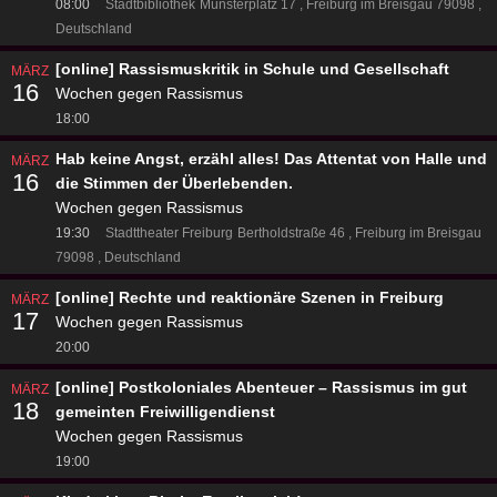
08:00
Stadtbibliothek
Münsterplatz 17
Freiburg im Breisgau 79098
Deutschland
[online] Rassismuskritik in Schule und Gesellschaft
MÄRZ
16
Wochen gegen Rassismus
18:00
Hab keine Angst, erzähl alles! Das Attentat von Halle und
MÄRZ
16
die Stimmen der Überlebenden.
Wochen gegen Rassismus
19:30
Stadttheater Freiburg
Bertholdstraße 46
Freiburg im Breisgau
79098
Deutschland
[online] Rechte und reaktionäre Szenen in Freiburg
MÄRZ
17
Wochen gegen Rassismus
20:00
[online] Postkoloniales Abenteuer – Rassismus im gut
MÄRZ
18
gemeinten Freiwilligendienst
Wochen gegen Rassismus
19:00