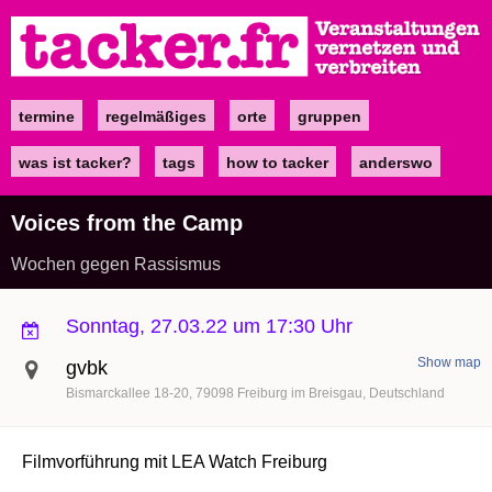
Direkt
zum
Inhalt
termine
regelmäßiges
orte
gruppen
Main
navigation
was ist tacker?
tags
how to tacker
anderswo
Voices from the Camp
Wochen gegen Rassismus
Sonntag, 27.03.22 um 17:30 Uhr
Show map
gvbk
Bismarckallee 18-20
79098
Freiburg im Breisgau
Deutschland
Filmvorführung mit LEA Watch Freiburg