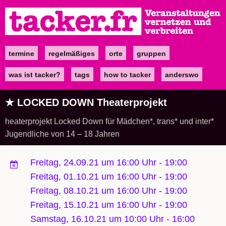
Direkt
zum
Inhalt
termine
regelmäßiges
orte
gruppen
Main
navigation
was ist tacker?
tags
how to tacker
anderswo
★ LOCKED DOWN Theaterprojekt
heaterprojekt Locked Down für Mädchen*, trans* und inter*
Jugendliche von 14 – 18 Jahren
Freitag, 24.09.21 um 16:00 Uhr
-
19:00
Freitag, 01.10.21 um 16:00 Uhr
-
19:00
Freitag, 08.10.21 um 16:00 Uhr
-
19:00
Freitag, 15.10.21 um 16:00 Uhr
-
19:00
Samstag, 16.10.21 um 10:00 Uhr
-
16:00