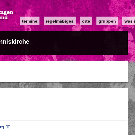
Main
termine
regelmäßiges
orte
gruppen
was i
navigation
nniskirche
 ❤️‍🔥