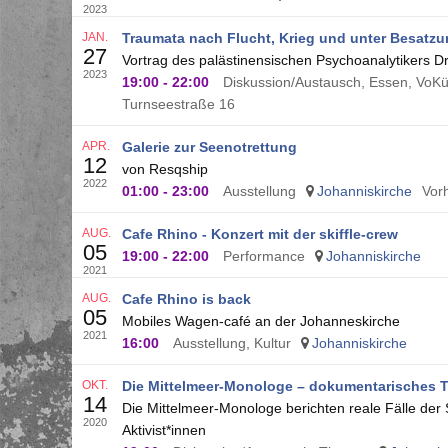
2023
JAN.
Traumata nach Flucht, Krieg und unter Besatz
27
Vortrag des palästinensischen Psychoanalytikers D
2023
19:00
-
22:00
Diskussion/Austausch, Essen, VoKü,
Turnseestraße 16
APR.
Galerie zur Seenotrettung
12
von Resqship
2022
01:00
-
23:00
Ausstellung
Johanniskirche
Vor
AUG.
Cafe Rhino - Konzert mit der skiffle-crew
05
19:00
-
22:00
Performance
Johanniskirche
2021
AUG.
Cafe Rhino is back
05
Mobiles Wagen-café an der Johanneskirche
2021
16:00
Ausstellung, Kultur
Johanniskirche
OKT.
Die Mittelmeer-Monologe – dokumentarisches T
14
Die Mittelmeer-Monologe berichten reale Fälle der
2020
Aktivist*innen