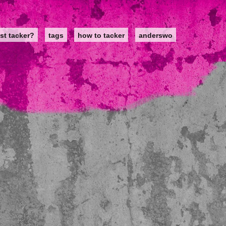
st tacker?
tags
how to tacker
anderswo