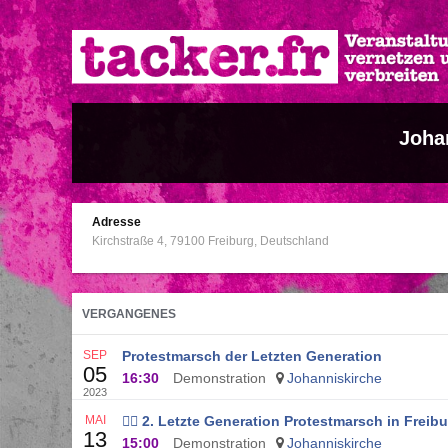
Direkt
zum
Inhalt
Joha
Adresse
Kirchstraße 4
79100
Freiburg
Deutschland
VERGANGENES
SEP
Protestmarsch der Letzten Generation
05
16:30
Demonstration
Johanniskirche
2023
MAI
❤️‍🔥 2. Letzte Generation Protestmarsch in Freiburg
13
15:00
Demonstration
Johanniskirche