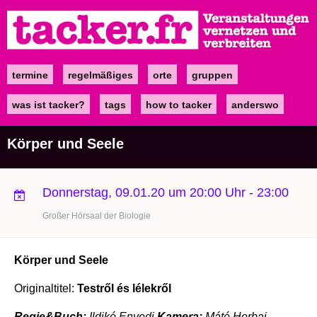
Direkt
zum
Inhalt
termine
regelmäßiges
orte
gruppen
Main
navigation
was ist tacker?
tags
how to tacker
anderswo
Körper und Seele
Donnerstag, 09.01.20 um 20:00 Uhr
-
23:00
Großer Hörsaal der Biologie
Körper und Seele
Originaltitel:
Testről és lélekről
Regie&Buch:
Ildikó Enyedi
Kamera:
Máté Herbai