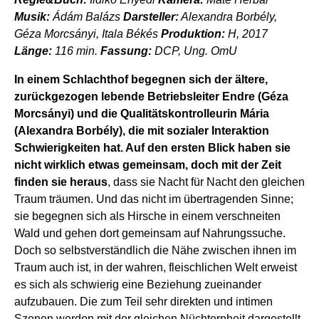
Musik:
Ádám Balázs
Darsteller:
Alexandra Borbély,
Géza Morcsányi, Itala Békés
Produktion:
H, 2017
Länge:
116 min.
Fassung:
DCP, Ung. OmU
In einem Schlachthof begegnen sich der ältere,
zurückgezogen lebende Betriebsleiter Endre (Géza
Morcsányi) und die Qualitätskontrolleurin Mária
(Alexandra Borbély), die mit sozialer Interaktion
Schwierigkeiten hat. Auf den ersten Blick haben sie
nicht wirklich etwas gemeinsam, doch mit der Zeit
finden sie heraus
, dass sie Nacht für Nacht den gleichen
Traum träumen. Und das nicht im übertragenden Sinne;
sie begegnen sich als Hirsche in einem verschneiten
Wald und gehen dort gemeinsam auf Nahrungssuche.
Doch so selbstverständlich die Nähe zwischen ihnen im
Traum auch ist, in der wahren, fleischlichen Welt erweist
es sich als schwierig eine Beziehung zueinander
aufzubauen. Die zum Teil sehr direkten und intimen
Szenen werden mit der gleichen Nüchternheit dargestellt