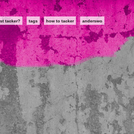
st tacker?
tags
how to tacker
anderswo