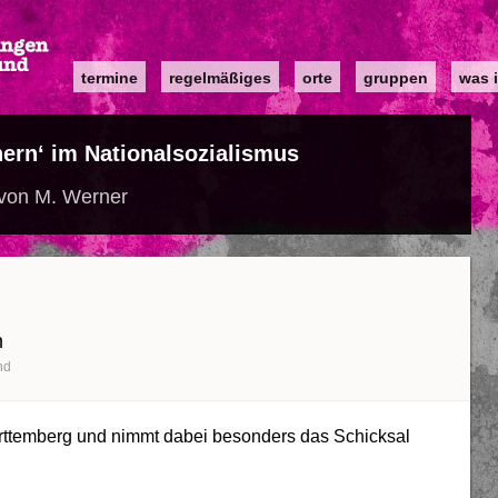
Main
termine
regelmäßiges
orte
gruppen
was i
navigation
ern‘ im Nationalsozialismus
 von M. Werner
n
nd
ürttemberg und nimmt dabei besonders das Schicksal