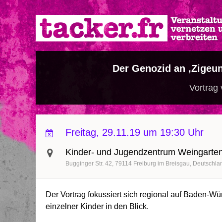
Direkt
zum
Inhalt
Der Genozid an ‚Zigeun
Vortrag
Freitag, 29.11.19 um 19:30 Uhr
Kinder- und Jugendzentrum Weingarte
Bugginger Str. 42
79114
Freiburg im Breisgau
Deutschla
Der Vortrag fokussiert sich regional auf Baden-W
einzelner Kinder in den Blick.