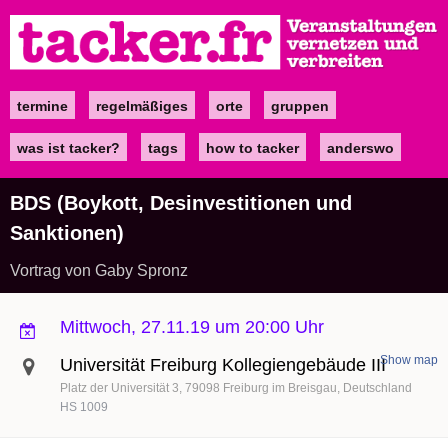
Direkt
zum
Inhalt
termine
regelmäßiges
orte
gruppen
Main
navigation
was ist tacker?
tags
how to tacker
anderswo
BDS (Boykott, Desinvestitionen und
Sanktionen)
Vortrag von Gaby Spronz
Mittwoch, 27.11.19 um 20:00 Uhr
Show map
Universität Freiburg Kollegiengebäude III
Platz der Universität 3
79098
Freiburg im Breisgau
Deutschland
HS 1009