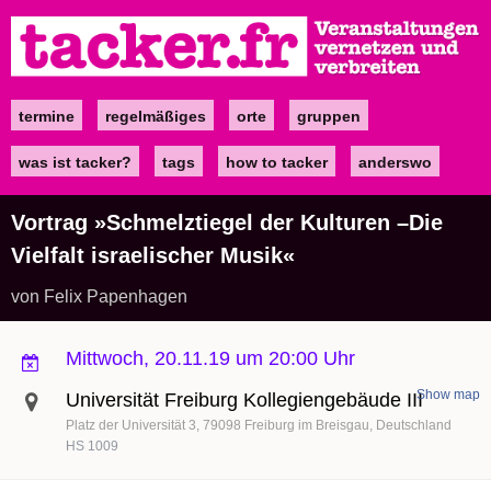
Direkt
zum
Inhalt
termine
regelmäßiges
orte
gruppen
Main
navigation
was ist tacker?
tags
how to tacker
anderswo
Vortrag »Schmelztiegel der Kulturen –Die
Vielfalt israelischer Musik«
von Felix Papenhagen
Mittwoch, 20.11.19 um 20:00 Uhr
Show map
Universität Freiburg Kollegiengebäude III
Platz der Universität 3
79098
Freiburg im Breisgau
Deutschland
HS 1009