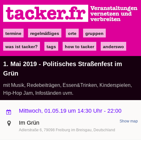
Direkt
zum
Inhalt
termine
regelmäßiges
orte
gruppen
Main
navigation
was ist tacker?
tags
how to tacker
anderswo
1. Mai 2019 - Politisches Straßenfest im
Grün
mit Musik, Redebeiträgen, Essen&Trinken, Kinderspielen,
Hip-Hop Jam, Infoständen uvm.
Mittwoch, 01.05.19 um 14:30 Uhr
-
22:00
Show map
Im Grün
Adlerstraße 6
79098
Freiburg im Breisgau
Deutschland