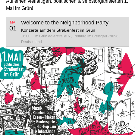
Auf einen vielfältigen, politischen & selbstorganisierten 1.
Mai im Grün!
Welcome to the Neighborhood Party
MAI
01
Konzerte auf dem Straßenfest im Grün
16:00
Im Grün
Adlerstraße 6
Freiburg im Breisgau 79098
Deutschland