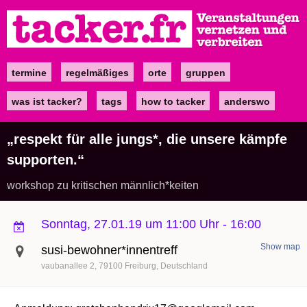
Direkt
zum
Inhalt
termine
regelmäßiges
orte
gruppen
Main
navigation
was ist tacker?
tags
how to tacker
anderswo
„respekt für alle jungs*, die unsere kämpfe
supporten.“
workshop zu kritischen männlich*keiten
Sonntag, 27.01.19 um 11:00 Uhr
-
16:00
Show map
susi-bewohner*innentreff
vaubanallee 2
79100
Freiburg
Deutschland