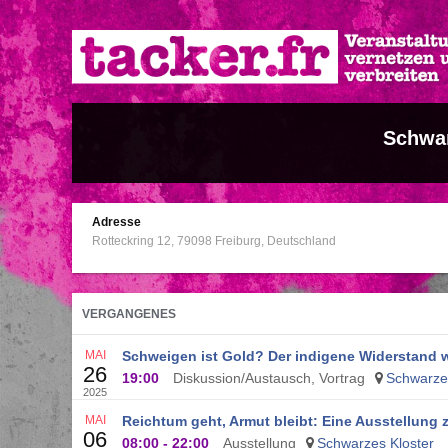
Direkt
zum
Inhalt
Schwar
Adresse
Rotteckring 12
79098
Freiburg
Deutschland
VERGANGENES
MAI
Schweigen ist Gold? Der indigene Widerstand w
26
19:00
Diskussion/Austausch, Vortrag
Schwarzes
2025
MAI
Reichtum geht, Armut bleibt: Eine Ausstellung
06
08:00
-
22:00
Ausstellung
Schwarzes Kloster