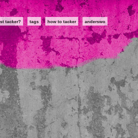
st tacker?
tags
how to tacker
anderswo