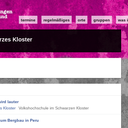
Main
termine
regelmäßiges
orte
gruppen
was i
navigation
zes Kloster
ird lauter
 Kloster
Volkshochschule im Schwarzen Kloster
 zum Bergbau in Peru