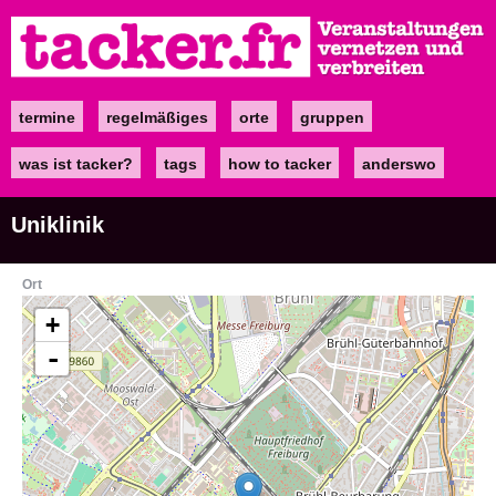
Direkt
zum
Inhalt
termine
regelmäßiges
orte
gruppen
Main
navigation
was ist tacker?
tags
how to tacker
anderswo
Uniklinik
Ort
+
-