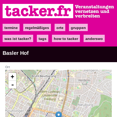
Direkt
zum
Inhalt
termine
regelmäßiges
orte
gruppen
Main
navigation
was ist tacker?
tags
how to tacker
anderswo
Basler Hof
Ort
+
-