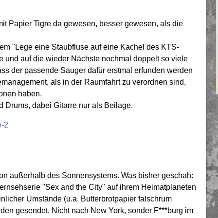
 mit Papier Tigre da gewesen, besser gewesen, als die
dem "Lege eine Staubfluse auf eine Kachel des KTS-
le und auf die wieder Nächste nochmal doppelt so viele
 dass der passende Sauger dafür erstmal erfunden werden
management, als in der Raumfahrt zu verordnen sind,
ionen haben.
 Drums, dabei Gitarre nur als Beilage.
e-2
von außerhalb des Sonnensystems. Was bisher geschah:
fernsehserie "Sex and the City" auf ihrem Heimatplaneten
licher Umstände (u.a. Butterbrotpapier falschrum
rden gesendet. Nicht nach New York, sonder F***burg im