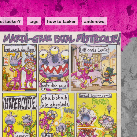
st tacker?
tags
how to tacker
anderswo