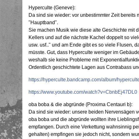
Hyperculte (Geneve):
Da sind sie wieder: vor unbestimmter Zeit bereits
"Hauptband".
Sie machen Musik wie diese alte Geschichte mit 
Kellers und auf die nächste Kachel doppelt so vie
usw. usf.." und am Ende gibt es so viele Flusen,
müsste. Gut, dass Hyperculte weniger im Gebäude
weshalb sie keine Probleme mit Exponentialfunkt
Ordentlich geschichtete Lagen aus Contrabass und
https://hyperculte.bandcamp.com/album/hypercult
https://www.youtube.com/watch?v=CbnbEj47DL0
oba boba & die abgründe (Proxima Centauri b):
Da sind sie wieder: unsere beiden Nervensägen 
oba boba und die abgründe wollten ihre Lieblings
empfangen. Durch eine Verkettung wahnsinnig pein
gehalten) empfingen sie jedoch nicht, sondern wu