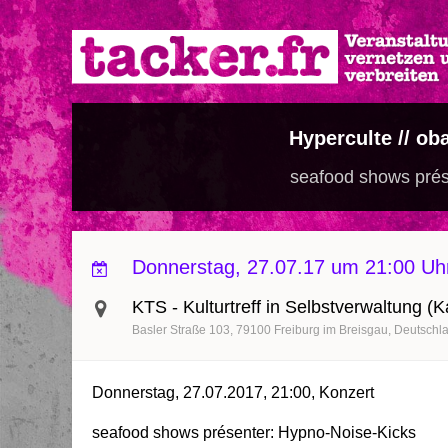
Direkt
zum
Inhalt
Hyperculte // ob
seafood shows prés
Donnerstag, 27.07.17 um 21:00 Uh
KTS - Kulturtreff in Selbstverwaltung (
Basler Straße 103
79100
Freiburg im Breisgau
Deutschl
Donnerstag, 27.07.2017, 21:00, Konzert
seafood shows présenter: Hypno-Noise-Kicks