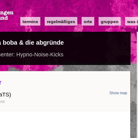
Main
termine
regelmäßiges
orte
gruppen
was i
navigation
a boba & die abgründe
enter: Hypno-Noise-Kicks
r
Show map
KaTS)
and