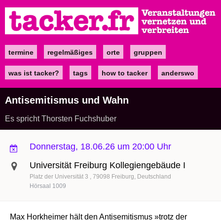
Direkt
zum
Inhalt
termine
regelmäßiges
orte
gruppen
Main
navigation
was ist tacker?
tags
how to tacker
anderswo
Antisemitismus und Wahn
Es spricht Thorsten Fuchshuber
Donnerstag, 18.06.26 um 20:00 Uhr
Universität Freiburg Kollegiengebäude I
Platz der Universität 3
79098
Freiburg
Deutschland
Hörsaal 1009
Max Horkheimer hält den Antisemitismus »trotz der